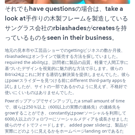
それでもhave questionsの場合は、take a
look at手作りの木製フレームを製造している
サングラス会社のrbiashadesがcreatesを持
っているものをseen in their business。
地元の見本市や工芸品ショーでのgettingビジネスの数か月後、
rbiashadesはオンラインで販売する方法を探していました。
required the abilityは、訪問者に製品の品質、軽量で人間工学に
基づいたデザインを視覚的に魅力的な方法で示します。彼らの
Bitrix24はこれに対する適切な解決策を提供しませんでした。彼ら
はpowrスライダーを見つける前にdifferent third-party appsを
試しましたが、サイトの一部であるかのように見えず、不格好で
使いにくいものはありませんでした。
Powrポップアップでサインアップしたa small amount of time
で、彼らは250％以上（600以上の実際の連絡先）の連絡先を
growすることができ、constantlyはpowrソーシャルを利用して
6000人以上のフォロワーにソーシャルメディアを成長させました
彼らのサイトでフィードします。 added powr sliderは、製品が
実際にどのように見えるかをホームページlanding onであるた