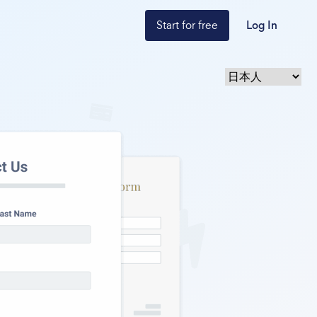
Start for free
Log In