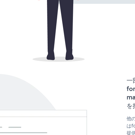
一
fo
m
を
他の
はfo
提供