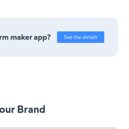
orm maker app?
See the details
our Brand