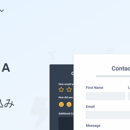
A
め込み