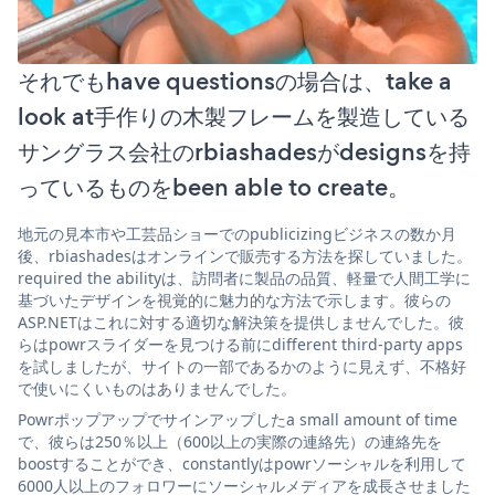
それでもhave questionsの場合は、take a
look at手作りの木製フレームを製造している
サングラス会社のrbiashadesがdesignsを持
っているものをbeen able to create。
地元の見本市や工芸品ショーでのpublicizingビジネスの数か月
後、rbiashadesはオンラインで販売する方法を探していました。
required the abilityは、訪問者に製品の品質、軽量で人間工学に
基づいたデザインを視覚的に魅力的な方法で示します。彼らの
ASP.NETはこれに対する適切な解決策を提供しませんでした。彼
らはpowrスライダーを見つける前にdifferent third-party apps
を試しましたが、サイトの一部であるかのように見えず、不格好
で使いにくいものはありませんでした。
Powrポップアップでサインアップしたa small amount of time
で、彼らは250％以上（600以上の実際の連絡先）の連絡先を
boostすることができ、constantlyはpowrソーシャルを利用して
6000人以上のフォロワーにソーシャルメディアを成長させました