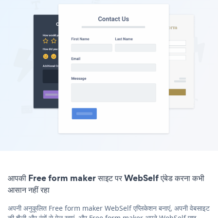
आपकी Free form maker साइट पर WebSelf एंबेड करना कभी
आसान नहीं रहा
अपनी अनुकूलित Free form maker WebSelf एप्लिकेशन बनाएं, अपनी वेबसाइट
की शैली और रंगों से मेल खाएं, और Free form maker अपने WebSelf पृष्ठ,