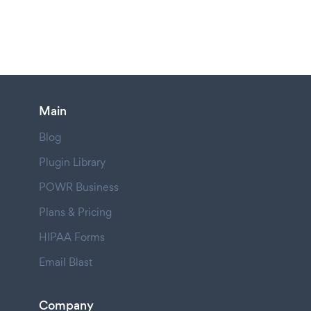
Main
Blog
Plugin Library
POWR Business
Plans & Pricing
HIPAA Forms
Email Blast
Company