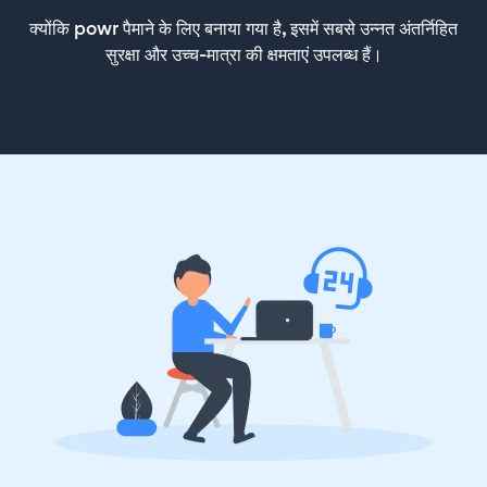
क्योंकि powr पैमाने के लिए बनाया गया है, इसमें सबसे उन्नत अंतर्निहित
सुरक्षा और उच्च-मात्रा की क्षमताएं उपलब्ध हैं।