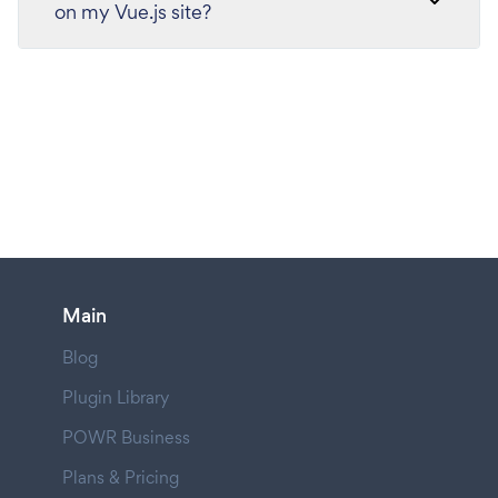
on my Vue.js site?
Main
Blog
Plugin Library
POWR Business
Plans & Pricing