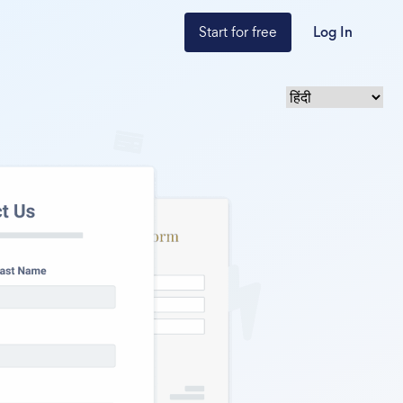
Start for free
Log In