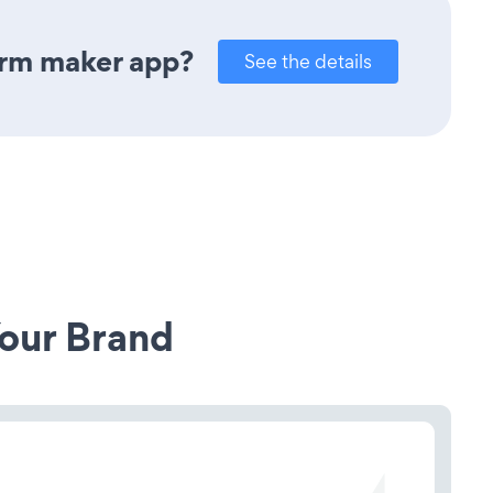
orm maker app?
See the details
our Brand