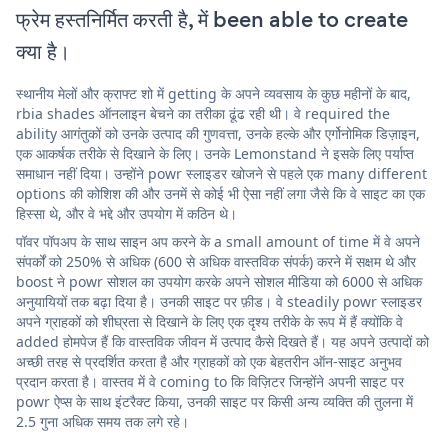
फ्रेम हस्तनिर्मित करती है, में been able to create
क्या है।
स्थानीय मेलों और क्राफ्ट शो में getting के अपने व्यवसाय के कुछ महीनों के बाद,
rbia shades ऑनलाइन बेचने का तरीका ढूंढ रही थी। वे required the
ability आगंतुकों को उनके उत्पाद की गुणवत्ता, उनके हल्के और एर्गोनोमिक डिज़ाइन,
एक आकर्षक तरीके से दिखाने के लिए। उनके Lemonstand ने इसके लिए पर्याप्त
समाधान नहीं दिया। उन्होंने powr स्लाइडर खोजने से पहले एक many different
options की कोशिश की और उनमें से कोई भी ऐसा नहीं लगा जैसे कि वे साइट का एक
हिस्सा थे, और वे भद्दे और उपयोग में कठिन थे।
पॉवर पॉपअप के साथ साइन अप करने के a small amount of time में वे अपने
संपर्कों को 250% से अधिक (600 से अधिक वास्तविक संपर्क) करने में सक्षम थे और
boost ने powr सोशल का उपयोग करके अपने सोशल मीडिया को 6000 से अधिक
अनुयायियों तक बढ़ा दिया है। उनकी साइट पर फ़ीड। वे steadily powr स्लाइडर
अपने ग्राहकों को शीघ्रता से दिखाने के लिए एक दृश्य तरीके के रूप में हैं क्योंकि वे
added होमपेज हैं कि वास्तविक जीवन में उत्पाद कैसे दिखते हैं। यह अपने उत्पादों को
अच्छी तरह से प्रदर्शित करता है और ग्राहकों को एक बेहतरीन ऑन-साइट अनुभव
प्रदान करता है। वास्तव में वे coming to कि विज़िटर जिन्होंने अपनी साइट पर
powr ऐप्स के साथ इंटरैक्ट किया, उनकी साइट पर किसी अन्य व्यक्ति की तुलना में
2.5 गुना अधिक समय तक लगे रहे।