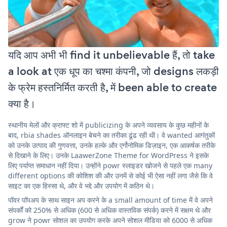
यदि आप अभी भी find it unbelievable हैं, तो take
a look at एक धूप का चश्मा कंपनी, जो designs लकड़ी
के फ्रेम हस्तनिर्मित करती है, में been able to create
क्या है।
स्थानीय मेलों और क्राफ्ट शो में publicizing के अपने व्यवसाय के कुछ महीनों के
बाद, rbia shades ऑनलाइन बेचने का तरीका ढूंढ रही थी। वे wanted आगंतुकों
को उनके उत्पाद की गुणवत्ता, उनके हल्के और एर्गोनोमिक डिज़ाइन, एक आकर्षक तरीके
से दिखाने के लिए। उनके LaawerZone Theme for WordPress ने इसके
लिए पर्याप्त समाधान नहीं दिया। उन्होंने powr स्लाइडर खोजने से पहले एक many
different options की कोशिश की और उनमें से कोई भी ऐसा नहीं लगा जैसे कि वे
साइट का एक हिस्सा थे, और वे भद्दे और उपयोग में कठिन थे।
पॉवर पॉपअप के साथ साइन अप करने के a small amount of time में वे अपने
संपर्कों को 250% से अधिक (600 से अधिक वास्तविक संपर्क) करने में सक्षम थे और
grow ने powr सोशल का उपयोग करके अपने सोशल मीडिया को 6000 से अधिक