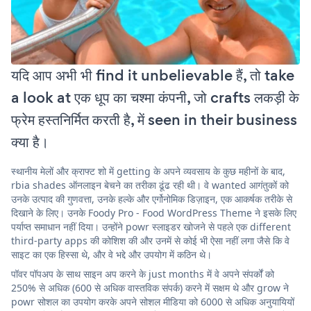
यदि आप अभी भी find it unbelievable हैं, तो take
a look at एक धूप का चश्मा कंपनी, जो crafts लकड़ी के
फ्रेम हस्तनिर्मित करती है, में seen in their business
क्या है।
स्थानीय मेलों और क्राफ्ट शो में getting के अपने व्यवसाय के कुछ महीनों के बाद,
rbia shades ऑनलाइन बेचने का तरीका ढूंढ रही थी। वे wanted आगंतुकों को
उनके उत्पाद की गुणवत्ता, उनके हल्के और एर्गोनोमिक डिज़ाइन, एक आकर्षक तरीके से
दिखाने के लिए। उनके Foody Pro - Food WordPress Theme ने इसके लिए
पर्याप्त समाधान नहीं दिया। उन्होंने powr स्लाइडर खोजने से पहले एक different
third-party apps की कोशिश की और उनमें से कोई भी ऐसा नहीं लगा जैसे कि वे
साइट का एक हिस्सा थे, और वे भद्दे और उपयोग में कठिन थे।
पॉवर पॉपअप के साथ साइन अप करने के just months में वे अपने संपर्कों को
250% से अधिक (600 से अधिक वास्तविक संपर्क) करने में सक्षम थे और grow ने
powr सोशल का उपयोग करके अपने सोशल मीडिया को 6000 से अधिक अनुयायियों