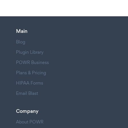
Main
Blog
Plugin Library
POWR Business
Plans & Pricing
HIPAA Forms
Email Blast
Company
About POWR