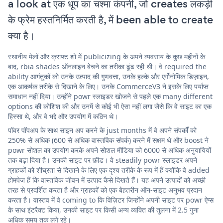
a look at एक धूप का चश्मा कंपनी, जो creates लकड़ी
के फ्रेम हस्तनिर्मित करती है, में been able to create
क्या है।
स्थानीय मेलों और क्राफ्ट शो में publicizing के अपने व्यवसाय के कुछ महीनों के
बाद, rbia shades ऑनलाइन बेचने का तरीका ढूंढ रही थी। वे required the
ability आगंतुकों को उनके उत्पाद की गुणवत्ता, उनके हल्के और एर्गोनोमिक डिज़ाइन,
एक आकर्षक तरीके से दिखाने के लिए। उनके CommerceV3 ने इसके लिए पर्याप्त
समाधान नहीं दिया। उन्होंने powr स्लाइडर खोजने से पहले एक many different
options की कोशिश की और उनमें से कोई भी ऐसा नहीं लगा जैसे कि वे साइट का एक
हिस्सा थे, और वे भद्दे और उपयोग में कठिन थे।
पॉवर पॉपअप के साथ साइन अप करने के just months में वे अपने संपर्कों को
250% से अधिक (600 से अधिक वास्तविक संपर्क) करने में सक्षम थे और boost ने
powr सोशल का उपयोग करके अपने सोशल मीडिया को 6000 से अधिक अनुयायियों
तक बढ़ा दिया है। उनकी साइट पर फ़ीड। वे steadily powr स्लाइडर अपने
ग्राहकों को शीघ्रता से दिखाने के लिए एक दृश्य तरीके के रूप में हैं क्योंकि वे added
होमपेज हैं कि वास्तविक जीवन में उत्पाद कैसे दिखते हैं। यह अपने उत्पादों को अच्छी
तरह से प्रदर्शित करता है और ग्राहकों को एक बेहतरीन ऑन-साइट अनुभव प्रदान
करता है। वास्तव में वे coming to कि विज़िटर जिन्होंने अपनी साइट पर powr ऐप्स
के साथ इंटरैक्ट किया, उनकी साइट पर किसी अन्य व्यक्ति की तुलना में 2.5 गुना
अधिक समय तक लगे रहे।