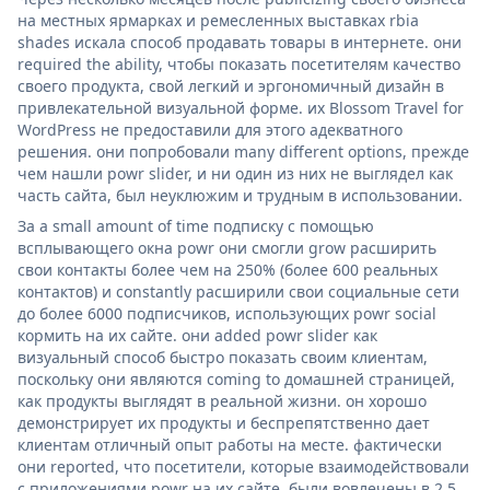
на местных ярмарках и ремесленных выставках rbia
shades искала способ продавать товары в интернете. они
required the ability, чтобы показать посетителям качество
своего продукта, свой легкий и эргономичный дизайн в
привлекательной визуальной форме. их Blossom Travel for
WordPress не предоставили для этого адекватного
решения. они попробовали many different options, прежде
чем нашли powr slider, и ни один из них не выглядел как
часть сайта, был неуклюжим и трудным в использовании.
За a small amount of time подписку с помощью
всплывающего окна powr они смогли grow расширить
свои контакты более чем на 250% (более 600 реальных
контактов) и constantly расширили свои социальные сети
до более 6000 подписчиков, использующих powr social
кормить на их сайте. они added powr slider как
визуальный способ быстро показать своим клиентам,
поскольку они являются coming to домашней страницей,
как продукты выглядят в реальной жизни. он хорошо
демонстрирует их продукты и беспрепятственно дает
клиентам отличный опыт работы на месте. фактически
они reported, что посетители, которые взаимодействовали
с приложениями powr на их сайте, были вовлечены в 2,5