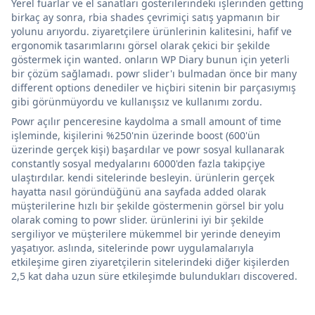
Yerel fuarlar ve el sanatları gösterilerindeki işlerinden getting
birkaç ay sonra, rbia shades çevrimiçi satış yapmanın bir
yolunu arıyordu. ziyaretçilere ürünlerinin kalitesini, hafif ve
ergonomik tasarımlarını görsel olarak çekici bir şekilde
göstermek için wanted. onların WP Diary bunun için yeterli
bir çözüm sağlamadı. powr slider'ı bulmadan önce bir many
different options denediler ve hiçbiri sitenin bir parçasıymış
gibi görünmüyordu ve kullanışsız ve kullanımı zordu.
Powr açılır penceresine kaydolma a small amount of time
işleminde, kişilerini %250'nin üzerinde boost (600'ün
üzerinde gerçek kişi) başardılar ve powr sosyal kullanarak
constantly sosyal medyalarını 6000'den fazla takipçiye
ulaştırdılar. kendi sitelerinde besleyin. ürünlerin gerçek
hayatta nasıl göründüğünü ana sayfada added olarak
müşterilerine hızlı bir şekilde göstermenin görsel bir yolu
olarak coming to powr slider. ürünlerini iyi bir şekilde
sergiliyor ve müşterilere mükemmel bir yerinde deneyim
yaşatıyor. aslında, sitelerinde powr uygulamalarıyla
etkileşime giren ziyaretçilerin sitelerindeki diğer kişilerden
2,5 kat daha uzun süre etkileşimde bulundukları discovered.