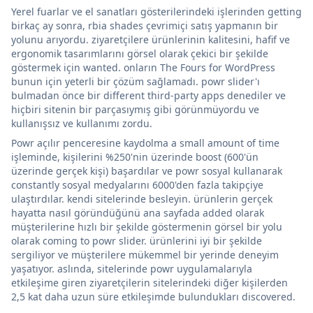
Yerel fuarlar ve el sanatları gösterilerindeki işlerinden getting
birkaç ay sonra, rbia shades çevrimiçi satış yapmanın bir
yolunu arıyordu. ziyaretçilere ürünlerinin kalitesini, hafif ve
ergonomik tasarımlarını görsel olarak çekici bir şekilde
göstermek için wanted. onların The Fours for WordPress
bunun için yeterli bir çözüm sağlamadı. powr slider'ı
bulmadan önce bir different third-party apps denediler ve
hiçbiri sitenin bir parçasıymış gibi görünmüyordu ve
kullanışsız ve kullanımı zordu.
Powr açılır penceresine kaydolma a small amount of time
işleminde, kişilerini %250'nin üzerinde boost (600'ün
üzerinde gerçek kişi) başardılar ve powr sosyal kullanarak
constantly sosyal medyalarını 6000'den fazla takipçiye
ulaştırdılar. kendi sitelerinde besleyin. ürünlerin gerçek
hayatta nasıl göründüğünü ana sayfada added olarak
müşterilerine hızlı bir şekilde göstermenin görsel bir yolu
olarak coming to powr slider. ürünlerini iyi bir şekilde
sergiliyor ve müşterilere mükemmel bir yerinde deneyim
yaşatıyor. aslında, sitelerinde powr uygulamalarıyla
etkileşime giren ziyaretçilerin sitelerindeki diğer kişilerden
2,5 kat daha uzun süre etkileşimde bulundukları discovered.