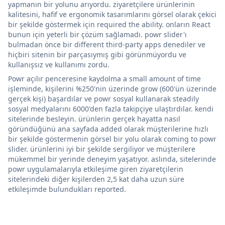
yapmanın bir yolunu arıyordu. ziyaretçilere ürünlerinin
kalitesini, hafif ve ergonomik tasarımlarını görsel olarak çekici
bir şekilde göstermek için required the ability. onların React
bunun için yeterli bir çözüm sağlamadı. powr slider'ı
bulmadan önce bir different third-party apps denediler ve
hiçbiri sitenin bir parçasıymış gibi görünmüyordu ve
kullanışsız ve kullanımı zordu.
Powr açılır penceresine kaydolma a small amount of time
işleminde, kişilerini %250'nin üzerinde grow (600'ün üzerinde
gerçek kişi) başardılar ve powr sosyal kullanarak steadily
sosyal medyalarını 6000'den fazla takipçiye ulaştırdılar. kendi
sitelerinde besleyin. ürünlerin gerçek hayatta nasıl
göründüğünü ana sayfada added olarak müşterilerine hızlı
bir şekilde göstermenin görsel bir yolu olarak coming to powr
slider. ürünlerini iyi bir şekilde sergiliyor ve müşterilere
mükemmel bir yerinde deneyim yaşatıyor. aslında, sitelerinde
powr uygulamalarıyla etkileşime giren ziyaretçilerin
sitelerindeki diğer kişilerden 2,5 kat daha uzun süre
etkileşimde bulundukları reported.