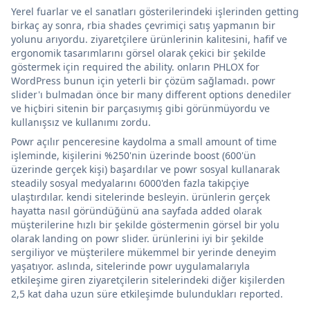
Yerel fuarlar ve el sanatları gösterilerindeki işlerinden getting
birkaç ay sonra, rbia shades çevrimiçi satış yapmanın bir
yolunu arıyordu. ziyaretçilere ürünlerinin kalitesini, hafif ve
ergonomik tasarımlarını görsel olarak çekici bir şekilde
göstermek için required the ability. onların PHLOX for
WordPress bunun için yeterli bir çözüm sağlamadı. powr
slider'ı bulmadan önce bir many different options denediler
ve hiçbiri sitenin bir parçasıymış gibi görünmüyordu ve
kullanışsız ve kullanımı zordu.
Powr açılır penceresine kaydolma a small amount of time
işleminde, kişilerini %250'nin üzerinde boost (600'ün
üzerinde gerçek kişi) başardılar ve powr sosyal kullanarak
steadily sosyal medyalarını 6000'den fazla takipçiye
ulaştırdılar. kendi sitelerinde besleyin. ürünlerin gerçek
hayatta nasıl göründüğünü ana sayfada added olarak
müşterilerine hızlı bir şekilde göstermenin görsel bir yolu
olarak landing on powr slider. ürünlerini iyi bir şekilde
sergiliyor ve müşterilere mükemmel bir yerinde deneyim
yaşatıyor. aslında, sitelerinde powr uygulamalarıyla
etkileşime giren ziyaretçilerin sitelerindeki diğer kişilerden
2,5 kat daha uzun süre etkileşimde bulundukları reported.