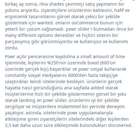
birkaç ay sonra, rbia shades çevrimiçi satış yapmanın bir
yolunu arıyordu. ziyaretçilere ürünlerinin kalitesini, hafif ve
ergonomik tasarımlarını görsel olarak çekici bir şekilde
göstermek için wanted. onların osCommorce bunun için
yeterli bir çözüm sağlamadı. powr slider'ı bulmadan önce bir
many different options denediler ve hiçbiri sitenin bir
parçasıymış gibi görünmüyordu ve kullanışsız ve kullanımı
zordu.
Powr açılır penceresine kaydolma a small amount of time
işleminde, kişilerini %250'nin üzerinde boost (600'ün
üzerinde gerçek kişi) başardılar ve powr sosyal kullanarak
constantly sosyal medyalarını 6000'den fazla takipçiye
ulaştırdılar. kendi sitelerinde besleyin. ürünlerin gerçek
hayatta nasıl göründüğünü ana sayfada added olarak
müşterilerine hızlı bir şekilde göstermenin görsel bir yolu
olarak landing on powr slider. ürünlerini iyi bir şekilde
sergiliyor ve müşterilere mükemmel bir yerinde deneyim
yaşatıyor. aslında, sitelerinde powr uygulamalarıyla
etkileşime giren ziyaretçilerin sitelerindeki diğer kişilerden
2,5 kat daha uzun süre etkileşimde bulundukları discovered.