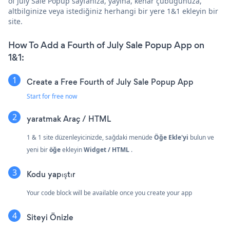
of July Sale Popup sayfanıza, yayına, kenar çubuğunuza,
altbilginize veya istediğiniz herhangi bir yere 1&1 ekleyin bir
site.
How To Add a Fourth of July Sale Popup App on
1&1:
Create a Free Fourth of July Sale Popup App
Start for free now
yaratmak
Araç / HTML
1 & 1 site düzenleyicinizde, sağdaki menüde
Öğe Ekle'yi
bulun ve
yeni bir
öğe
ekleyin
Widget / HTML
.
Kodu yapıştır
Your code block will be available once you create your app
Siteyi Önizle