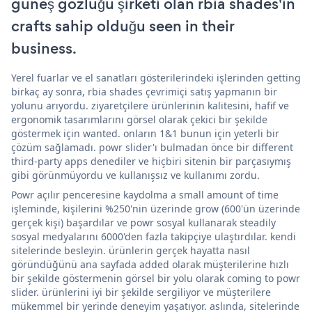
güneş gözlüğü şirketi olan rbia shades'in
crafts sahip olduğu seen in their
business.
Yerel fuarlar ve el sanatları gösterilerindeki işlerinden getting
birkaç ay sonra, rbia shades çevrimiçi satış yapmanın bir
yolunu arıyordu. ziyaretçilere ürünlerinin kalitesini, hafif ve
ergonomik tasarımlarını görsel olarak çekici bir şekilde
göstermek için wanted. onların 1&1 bunun için yeterli bir
çözüm sağlamadı. powr slider'ı bulmadan önce bir different
third-party apps denediler ve hiçbiri sitenin bir parçasıymış
gibi görünmüyordu ve kullanışsız ve kullanımı zordu.
Powr açılır penceresine kaydolma a small amount of time
işleminde, kişilerini %250'nin üzerinde grow (600'ün üzerinde
gerçek kişi) başardılar ve powr sosyal kullanarak steadily
sosyal medyalarını 6000'den fazla takipçiye ulaştırdılar. kendi
sitelerinde besleyin. ürünlerin gerçek hayatta nasıl
göründüğünü ana sayfada added olarak müşterilerine hızlı
bir şekilde göstermenin görsel bir yolu olarak coming to powr
slider. ürünlerini iyi bir şekilde sergiliyor ve müşterilere
mükemmel bir yerinde deneyim yaşatıyor. aslında, sitelerinde