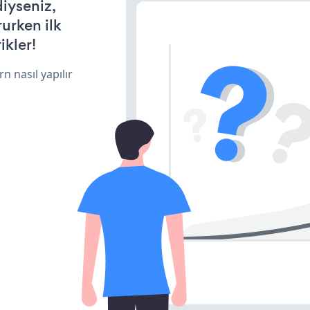
diyseniz,
rurken ilk
ikler!
n nasıl yapılır