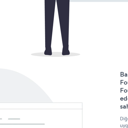
Ba
Fo
Fo
ed
sa
Diğ
uyg