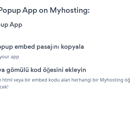
e Popup App on Myhosting:
opup App
Popup embed pasajını kopyala
 your app
a gömülü kod öğesini ekleyin
e html veya bir embed kodu alan herhangi bir Myhosting öğesi
cek!