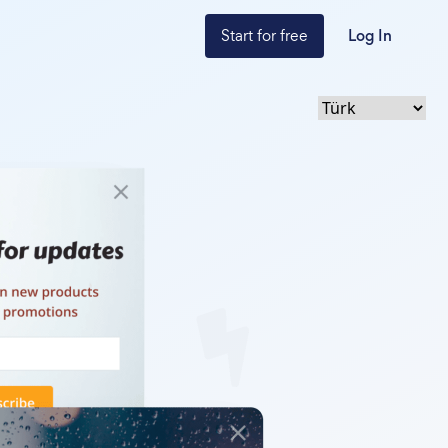
Start for free
Log In