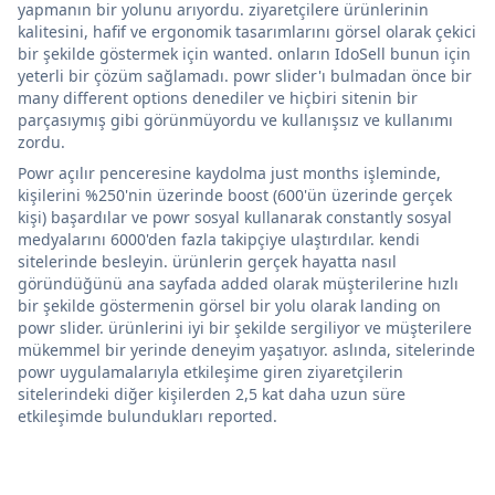
yapmanın bir yolunu arıyordu. ziyaretçilere ürünlerinin
kalitesini, hafif ve ergonomik tasarımlarını görsel olarak çekici
bir şekilde göstermek için wanted. onların IdoSell bunun için
yeterli bir çözüm sağlamadı. powr slider'ı bulmadan önce bir
many different options denediler ve hiçbiri sitenin bir
parçasıymış gibi görünmüyordu ve kullanışsız ve kullanımı
zordu.
Powr açılır penceresine kaydolma just months işleminde,
kişilerini %250'nin üzerinde boost (600'ün üzerinde gerçek
kişi) başardılar ve powr sosyal kullanarak constantly sosyal
medyalarını 6000'den fazla takipçiye ulaştırdılar. kendi
sitelerinde besleyin. ürünlerin gerçek hayatta nasıl
göründüğünü ana sayfada added olarak müşterilerine hızlı
bir şekilde göstermenin görsel bir yolu olarak landing on
powr slider. ürünlerini iyi bir şekilde sergiliyor ve müşterilere
mükemmel bir yerinde deneyim yaşatıyor. aslında, sitelerinde
powr uygulamalarıyla etkileşime giren ziyaretçilerin
sitelerindeki diğer kişilerden 2,5 kat daha uzun süre
etkileşimde bulundukları reported.