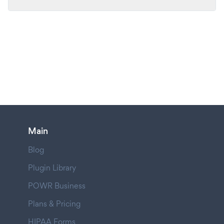
Main
Blog
Plugin Library
POWR Business
Plans & Pricing
HIPAA Forms