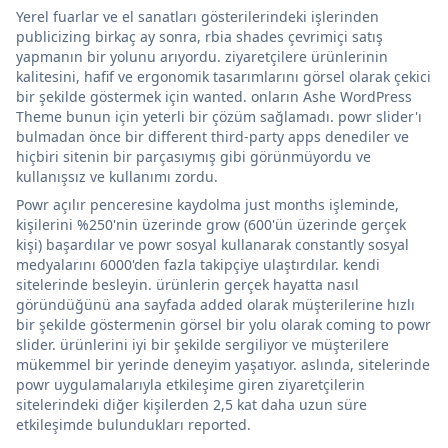
Yerel fuarlar ve el sanatları gösterilerindeki işlerinden
publicizing birkaç ay sonra, rbia shades çevrimiçi satış
yapmanın bir yolunu arıyordu. ziyaretçilere ürünlerinin
kalitesini, hafif ve ergonomik tasarımlarını görsel olarak çekici
bir şekilde göstermek için wanted. onların Ashe WordPress
Theme bunun için yeterli bir çözüm sağlamadı. powr slider'ı
bulmadan önce bir different third-party apps denediler ve
hiçbiri sitenin bir parçasıymış gibi görünmüyordu ve
kullanışsız ve kullanımı zordu.
Powr açılır penceresine kaydolma just months işleminde,
kişilerini %250'nin üzerinde grow (600'ün üzerinde gerçek
kişi) başardılar ve powr sosyal kullanarak constantly sosyal
medyalarını 6000'den fazla takipçiye ulaştırdılar. kendi
sitelerinde besleyin. ürünlerin gerçek hayatta nasıl
göründüğünü ana sayfada added olarak müşterilerine hızlı
bir şekilde göstermenin görsel bir yolu olarak coming to powr
slider. ürünlerini iyi bir şekilde sergiliyor ve müşterilere
mükemmel bir yerinde deneyim yaşatıyor. aslında, sitelerinde
powr uygulamalarıyla etkileşime giren ziyaretçilerin
sitelerindeki diğer kişilerden 2,5 kat daha uzun süre
etkileşimde bulundukları reported.