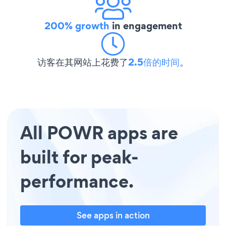
200% growth
in engagement
访客在其网站上花费了
2.5倍的时间
。
All POWR apps are
built for peak-
performance.
See apps in action