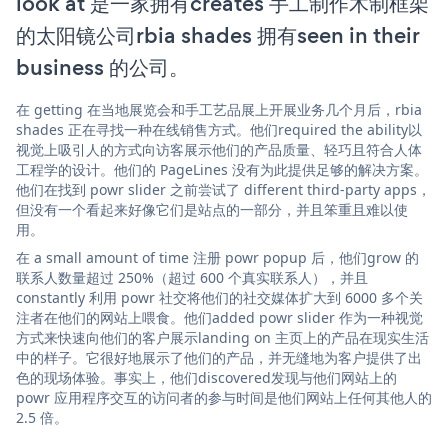
look at 是一家拥有creates 手工制作木制框架
的太阳镜公司rbia shades 拥有seen in their
business 的公司。
在 getting 在当地展览会和手工艺品展上开展业务几个月后，rbia
shades 正在寻找一种在线销售方式。他们required the ability以
视觉上吸引人的方式向访客展示他们的产品质量、轻巧且符合人体
工程学的设计。他们的 PageLines 没有为此提供足够的解决方案。
他们在找到 powr slider 之前尝试了 different third-party apps，
但没有一个看起来好像它们是站点的一部分，并且笨重且难以使
用。
在 a small amount of time 注册 powr popup 后，他们grow 的
联系人数量超过 250%（超过 600 个真实联系人），并且
constantly 利用 powr 社交将他们的社交媒体扩大到 6000 多个关
注者在他们的网站上喂食。他们added powr slider 作为一种视觉
方式来快速向他们的客户展示landing on 主页上的产品在现实生活
中的样子。它很好地展示了他们的产品，并无缝地为客户提供了出
色的现场体验。事实上，他们discovered发现与他们网站上的
powr 应用程序交互的访问者的参与时间是他们网站上任何其他人的
2.5 倍。