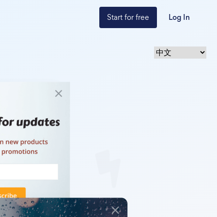
Start for free
Log In