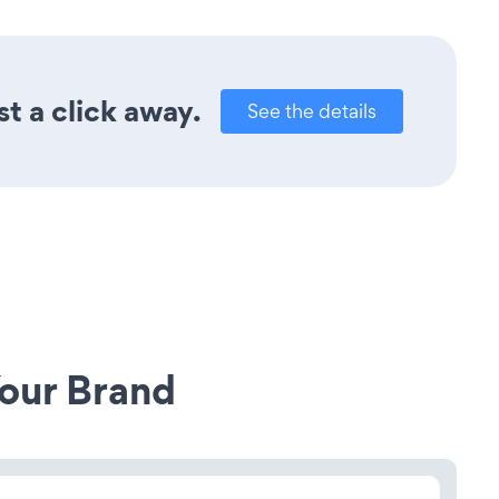
t a click away.
See the details
our Brand