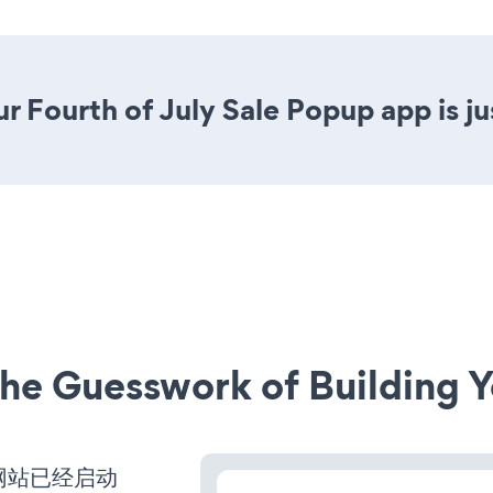
r Fourth of July Sale Popup app is jus
he Guesswork of Building Y
me网站已经启动