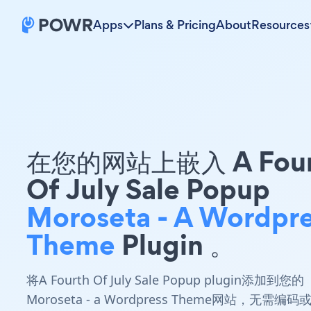
Apps
Plans & Pricing
About
Resources
在您的网站上嵌入 A Four
Of July Sale Popup
Moroseta - A Wordpr
Theme
Plugin 。
将A Fourth Of July Sale Popup plugin添加到您的
Moroseta - a Wordpress Theme网站，无需编码