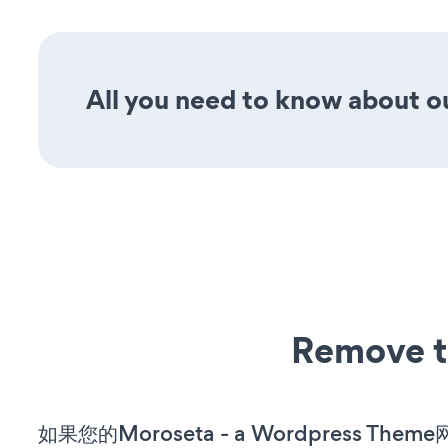
All you need to know about ou
Remove t
如果您的Moroseta - a Wordpress The