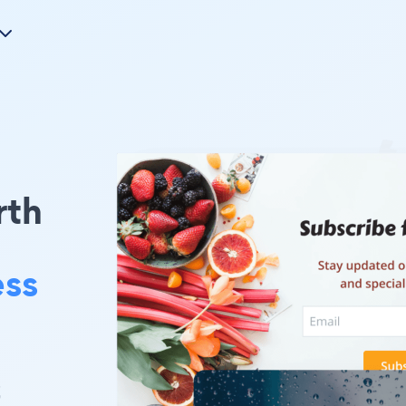
th
ess
或