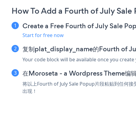
How To Add a Fourth of July Sal
Create a Free Fourth of July Sale P
Start for free now
复制plat_display_name的Fourth of 
Your code block will be available once you create
在Moroseta - a Wordpress Th
将以上Fourth of July Sale Popup片段粘贴到任何接
出现！