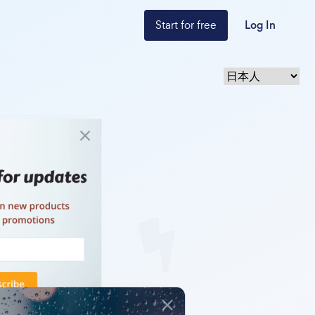
Start for free
Log In