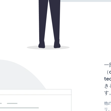
一
（d
te
き
す
他の
リ、