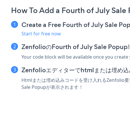
How To Add a Fourth of July Sale
Create a Free Fourth of July Sale P
Start for free now
ZenfolioのFourth of July Sal
Your code block will be available once you create
Zenfolioエディターでhtmlまたは埋
Htmlまたは埋め込みコードを受け入れるZenfolio要素に
Sale Popupが表示されます！