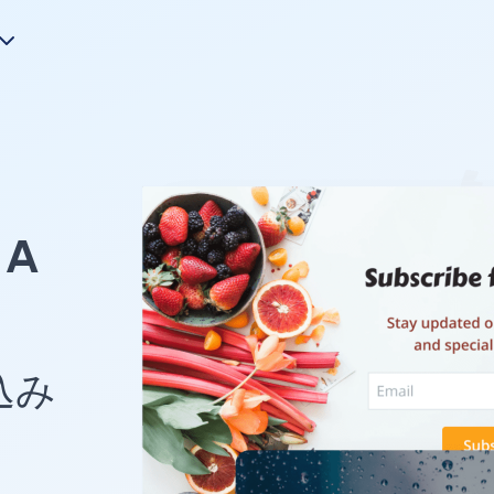
A
め込み