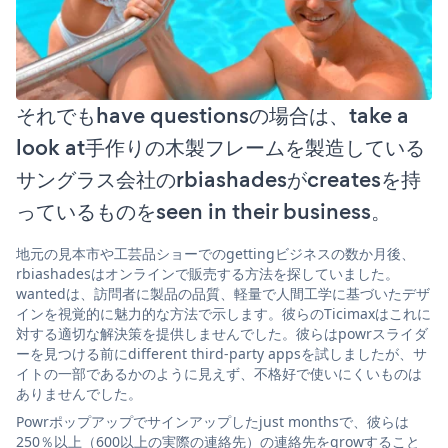
それでもhave questionsの場合は、take a
look at手作りの木製フレームを製造している
サングラス会社のrbiashadesがcreatesを持
っているものをseen in their business。
地元の見本市や工芸品ショーでのgettingビジネスの数か月後、
rbiashadesはオンラインで販売する方法を探していました。
wantedは、訪問者に製品の品質、軽量で人間工学に基づいたデザ
インを視覚的に魅力的な方法で示します。彼らのTicimaxはこれに
対する適切な解決策を提供しませんでした。彼らはpowrスライダ
ーを見つける前にdifferent third-party appsを試しましたが、サ
イトの一部であるかのように見えず、不格好で使いにくいものは
ありませんでした。
Powrポップアップでサインアップしたjust monthsで、彼らは
250％以上（600以上の実際の連絡先）の連絡先をgrowすること