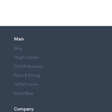
Main
Blog
Plugin Library
POWR Business
Plans & Pricing
HIPAA Forms
Email Blast
Company