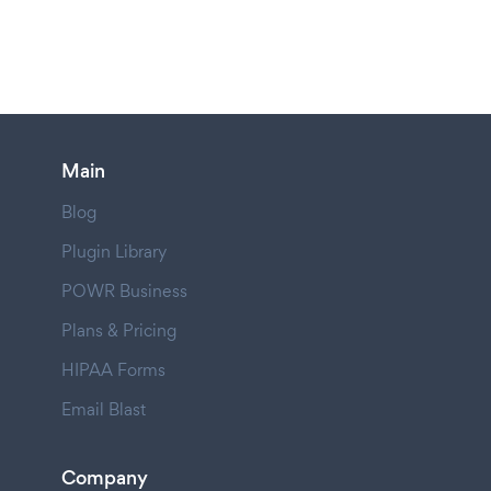
Main
Blog
Plugin Library
POWR Business
Plans & Pricing
HIPAA Forms
Email Blast
Company