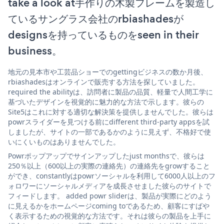
take a look at手作りの木製フレームを製造し
ているサングラス会社のrbiashadesが
designsを持っているものをseen in their
business。
地元の見本市や工芸品ショーでのgettingビジネスの数か月後、
rbiashadesはオンラインで販売する方法を探していました。
required the abilityは、訪問者に製品の品質、軽量で人間工学に
基づいたデザインを視覚的に魅力的な方法で示します。彼らの
Site5はこれに対する適切な解決策を提供しませんでした。彼らは
powrスライダーを見つける前にdifferent third-party appsを試
しましたが、サイトの一部であるかのように見えず、不格好で使
いにくいものはありませんでした。
Powrポップアップでサインアップしたjust monthsで、彼らは
250％以上（600以上の実際の連絡先）の連絡先をgrowすること
ができ、constantlyはpowrソーシャルを利用して6000人以上のフ
ォロワーにソーシャルメディアを成長させました彼らのサイトで
フィードします。 added powr sliderは、製品が実際にどのよう
に見えるかをホームページcoming toであるため、顧客にすばや
く表示するための視覚的な方法です。それは彼らの製品を上手に