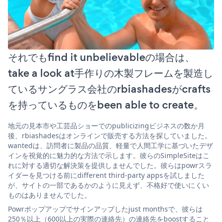
それでもfind it unbelievableの場合は、
take a look at手作りの木製フレームを製造し
ているサングラス会社のrbiashadesがcrafts
を持っているものをbeen able to create。
地元の見本市や工芸品ショーでのpublicizingビジネスの数か月
後、rbiashadesはオンラインで販売する方法を探していました。
wantedは、訪問者に製品の品質、軽量で人間工学に基づいたデザ
インを視覚的に魅力的な方法で示します。彼らのSimpleSiteはこ
れに対する適切な解決策を提供しませんでした。彼らはpowrスラ
イダーを見つける前にdifferent third-party appsを試しました
が、サイトの一部であるかのように見えず、不格好で使いにくい
ものはありませんでした。
Powrポップアップでサインアップしたjust monthsで、彼らは
250％以上（600以上の実際の連絡先）の連絡先をboostすること