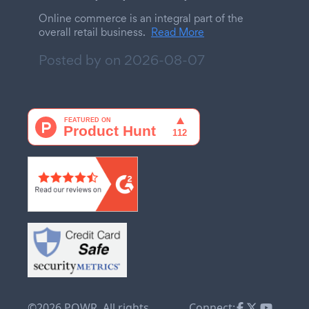
Online commerce is an integral part of the
overall retail business.
Read More
Posted by on
2026-08-07
©2026 POWR. All rights
Connect: