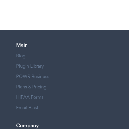
Main
Blog
Plugin Library
POWR Business
Plans & Pricing
HIPAA Forms
Email Blast
Company