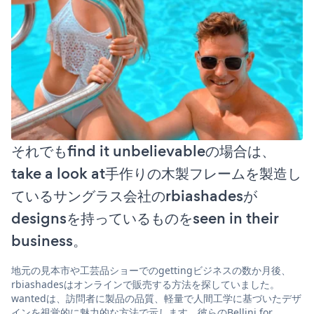
それでもfind it unbelievableの場合は、
take a look at手作りの木製フレームを製造し
ているサングラス会社のrbiashadesが
designsを持っているものをseen in their
business。
地元の見本市や工芸品ショーでのgettingビジネスの数か月後、
rbiashadesはオンラインで販売する方法を探していました。
wantedは、訪問者に製品の品質、軽量で人間工学に基づいたデザ
インを視覚的に魅力的な方法で示します。彼らのBellini for