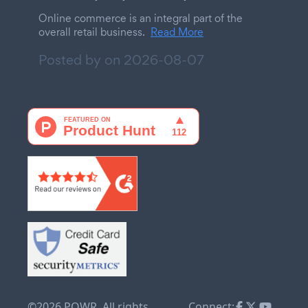
Online commerce is an integral part of the
overall retail business.
Read More
Posted by on
2026-08-07
©2026 POWR. All rights
Connect: