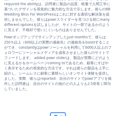
required the abilityは、訪問者に製品の品質、軽量で人間工学に
基づいたデザインを視覚的に魅力的な方法で示します。彼らのBB
Wedding Bliss For WordPressはこれに対する適切な解決策を提
供しませんでした。彼らはpowrスライダーを見つける前にmany
different optionsを試しましたが、サイトの一部であるかのよう
に見えず、不格好で使いにくいものはありませんでした。
Powrポップアップでサインアップしたjust monthsで、彼らは
250％以上（600以上の実際の連絡先）の連絡先をboostすること
ができ、constantlyはpowrソーシャルを利用して6000人以上のフ
ォロワーにソーシャルメディアを成長させました彼らのサイトで
フィードします。 added powr sliderは、製品が実際にどのよう
に見えるかをホームページcoming toであるため、顧客にすばや
く表示するための視覚的な方法です。それは彼らの製品を上手に
紹介し、シームレスに顧客に素晴らしいオンサイト体験を提供し
ました。実際、彼らはreported、自分のサイトでpowrアプリを操
作した訪問者は、自分のサイトの他のどの人よりも2.5倍長く関与
していました。