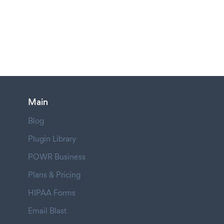
Main
Blog
Plugin Library
POWR Business
Plans & Pricing
HIPAA Forms
Email Blast