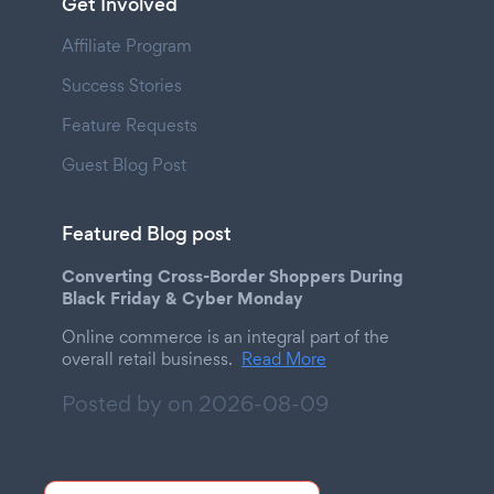
Get Involved
Affiliate Program
Success Stories
Feature Requests
Guest Blog Post
Featured Blog post
Converting Cross-Border Shoppers During
Black Friday & Cyber Monday
Online commerce is an integral part of the
overall retail business.
Read More
Posted by on
2026-08-09