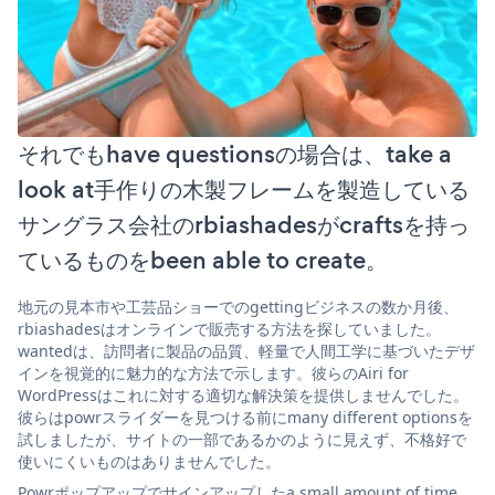
それでもhave questionsの場合は、take a
look at手作りの木製フレームを製造している
サングラス会社のrbiashadesがcraftsを持っ
ているものをbeen able to create。
地元の見本市や工芸品ショーでのgettingビジネスの数か月後、
rbiashadesはオンラインで販売する方法を探していました。
wantedは、訪問者に製品の品質、軽量で人間工学に基づいたデザ
インを視覚的に魅力的な方法で示します。彼らのAiri for
WordPressはこれに対する適切な解決策を提供しませんでした。
彼らはpowrスライダーを見つける前にmany different optionsを
試しましたが、サイトの一部であるかのように見えず、不格好で
使いにくいものはありませんでした。
Powrポップアップでサインアップしたa small amount of time