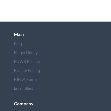
Main
Blog
Plugin Library
POWR Business
Plans & Pricing
HIPAA Forms
Email Blast
Company