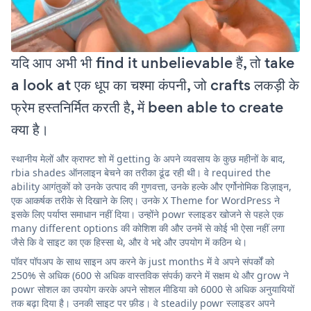
यदि आप अभी भी find it unbelievable हैं, तो take
a look at एक धूप का चश्मा कंपनी, जो crafts लकड़ी के
फ्रेम हस्तनिर्मित करती है, में been able to create
क्या है।
स्थानीय मेलों और क्राफ्ट शो में getting के अपने व्यवसाय के कुछ महीनों के बाद,
rbia shades ऑनलाइन बेचने का तरीका ढूंढ रही थी। वे required the
ability आगंतुकों को उनके उत्पाद की गुणवत्ता, उनके हल्के और एर्गोनोमिक डिज़ाइन,
एक आकर्षक तरीके से दिखाने के लिए। उनके X Theme for WordPress ने
इसके लिए पर्याप्त समाधान नहीं दिया। उन्होंने powr स्लाइडर खोजने से पहले एक
many different options की कोशिश की और उनमें से कोई भी ऐसा नहीं लगा
जैसे कि वे साइट का एक हिस्सा थे, और वे भद्दे और उपयोग में कठिन थे।
पॉवर पॉपअप के साथ साइन अप करने के just months में वे अपने संपर्कों को
250% से अधिक (600 से अधिक वास्तविक संपर्क) करने में सक्षम थे और grow ने
powr सोशल का उपयोग करके अपने सोशल मीडिया को 6000 से अधिक अनुयायियों
तक बढ़ा दिया है। उनकी साइट पर फ़ीड। वे steadily powr स्लाइडर अपने