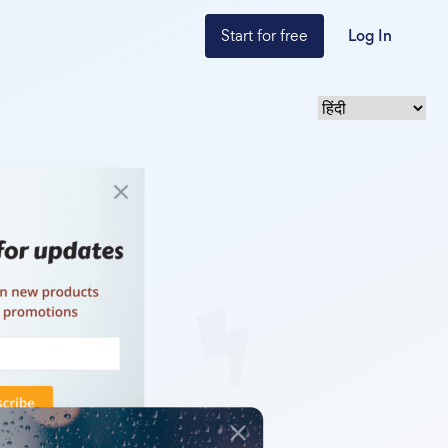
Start for free
Log In