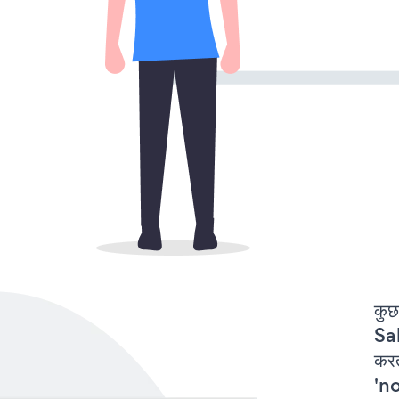
कुछ
Sa
कर
'no