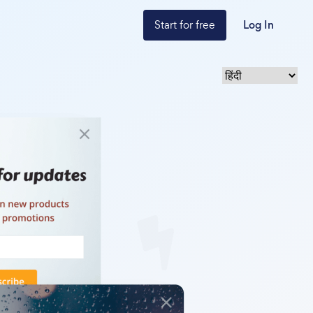
Start for free
Log In