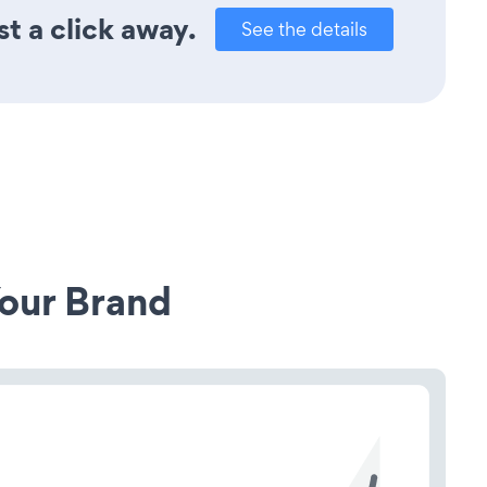
t a click away.
See the details
our Brand