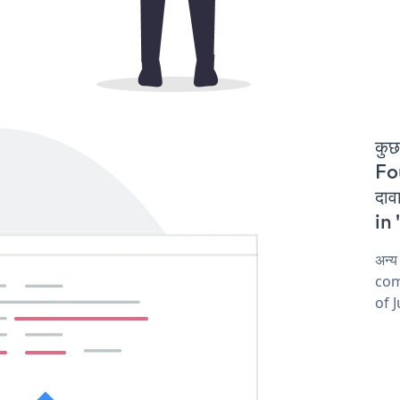
कुछ
Fo
दाव
in 
अन्य
comp
of J