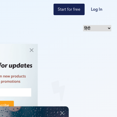
Start for free
Log In