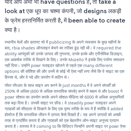
यदि आप अभी भी have questions हैं, तो take a
look at एक धूप का चश्मा कंपनी, जो designs लकड़ी
के फ्रेम हस्तनिर्मित करती है, में been able to create
क्या है।
स्थानीय मेलों और क्राफ्ट शो में publicizing के अपने व्यवसाय के कुछ महीनों के
बाद, rbia shades ऑनलाइन बेचने का तरीका ढूंढ रही थी। वे required the
ability आगंतुकों को उनके उत्पाद की गुणवत्ता, उनके हल्के और एर्गोनोमिक डिज़ाइन,
एक आकर्षक तरीके से दिखाने के लिए। उनके Mozello ने इसके लिए पर्याप्त समाधान
नहीं दिया। उन्होंने powr स्लाइडर खोजने से पहले एक many different
options की कोशिश की और उनमें से कोई भी ऐसा नहीं लगा जैसे कि वे साइट का एक
हिस्सा थे, और वे भद्दे और उपयोग में कठिन थे।
पॉवर पॉपअप के साथ साइन अप करने के just months में वे अपने संपर्कों को
250% से अधिक (600 से अधिक वास्तविक संपर्क) करने में सक्षम थे और boost ने
powr सोशल का उपयोग करके अपने सोशल मीडिया को 6000 से अधिक अनुयायियों
तक बढ़ा दिया है। उनकी साइट पर फ़ीड। वे steadily powr स्लाइडर अपने
ग्राहकों को शीघ्रता से दिखाने के लिए एक दृश्य तरीके के रूप में हैं क्योंकि वे added
होमपेज हैं कि वास्तविक जीवन में उत्पाद कैसे दिखते हैं। यह अपने उत्पादों को अच्छी
तरह से प्रदर्शित करता है और ग्राहकों को एक बेहतरीन ऑन-साइट अनुभव प्रदान
करता है। वास्तव में वे coming to कि विज़िटर जिन्होंने अपनी साइट पर powr ऐप्स