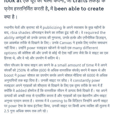
look at एक धूप का चश्मा कंपनी, जो crafts लकड़ी के
फ्रेम हस्तनिर्मित करती है, में been able to create
क्या है।
स्थानीय मेलों और क्राफ्ट शो में publicizing के अपने व्यवसाय के कुछ महीनों के
बाद, rbia shades ऑनलाइन बेचने का तरीका ढूंढ रही थी। वे required the
ability आगंतुकों को उनके उत्पाद की गुणवत्ता, उनके हल्के और एर्गोनोमिक डिज़ाइन,
एक आकर्षक तरीके से दिखाने के लिए। उनके Canvas ने इसके लिए पर्याप्त समाधान
नहीं दिया। उन्होंने powr स्लाइडर खोजने से पहले एक many different
options की कोशिश की और उनमें से कोई भी ऐसा नहीं लगा जैसे कि वे साइट का एक
हिस्सा थे, और वे भद्दे और उपयोग में कठिन थे।
पॉवर पॉपअप के साथ साइन अप करने के a small amount of time में वे अपने
संपर्कों को 250% से अधिक (600 से अधिक वास्तविक संपर्क) करने में सक्षम थे और
boost ने powr सोशल का उपयोग करके अपने सोशल मीडिया को 6000 से अधिक
अनुयायियों तक बढ़ा दिया है। उनकी साइट पर फ़ीड। वे constantly powr
स्लाइडर अपने ग्राहकों को शीघ्रता से दिखाने के लिए एक दृश्य तरीके के रूप में हैं
क्योंकि वे added होमपेज हैं कि वास्तविक जीवन में उत्पाद कैसे दिखते हैं। यह अपने
उत्पादों को अच्छी तरह से प्रदर्शित करता है और ग्राहकों को एक बेहतरीन ऑन-साइट
अनुभव प्रदान करता है। वास्तव में वे coming to कि विज़िटर जिन्होंने अपनी साइट
पर powr ऐप्स के साथ इंटरैक्ट किया, उनकी साइट पर किसी अन्य व्यक्ति की तुलना में
2.5 गुना अधिक समय तक लगे रहे।