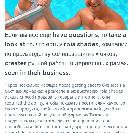
Если вы все еще have questions, то take a
look at то, что есть у rbia shades, компании
по производству солнцезащитных очков,
creates ручной работы в деревянных рамах,
seen in their business.
Через несколько месяцев после getting своего бизнеса на
местных ярмарках и ремесленных выставках rbia shades
искала способ продавать товары в интернете. они
required the ability, чтобы показать посетителям качество
своего продукта, свой легкий и эргономичный дизайн в
привлекательной визуальной форме. их Ticimax не
предоставили для этого адекватного решения. они
попробовали different third-party apps, прежде чем нашли
powr slider, и ни один из них не выглядел как часть сайта,