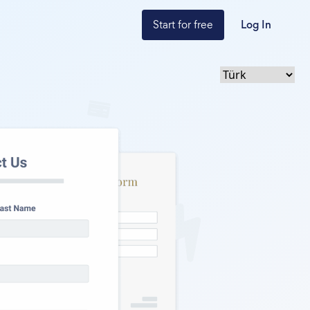
Start for free
Log In