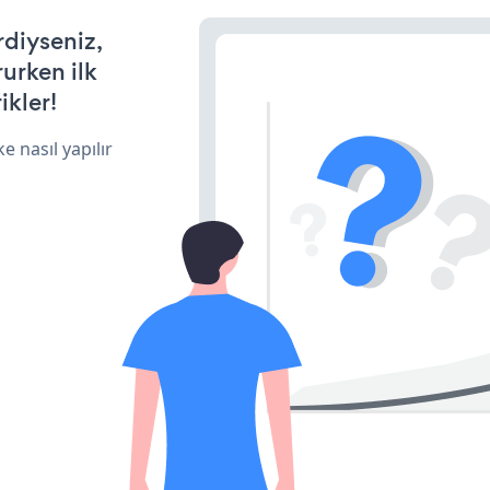
rdiyseniz,
rurken ilk
ikler!
e nasıl yapılır