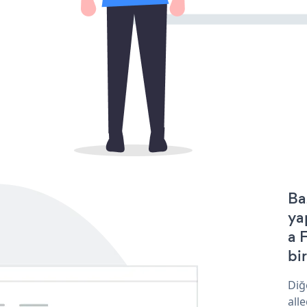
Ba
ya
a 
bir
Diğ
all