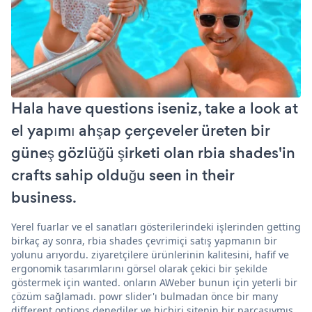
Hala have questions iseniz, take a look at
el yapımı ahşap çerçeveler üreten bir
güneş gözlüğü şirketi olan rbia shades'in
crafts sahip olduğu seen in their
business.
Yerel fuarlar ve el sanatları gösterilerindeki işlerinden getting
birkaç ay sonra, rbia shades çevrimiçi satış yapmanın bir
yolunu arıyordu. ziyaretçilere ürünlerinin kalitesini, hafif ve
ergonomik tasarımlarını görsel olarak çekici bir şekilde
göstermek için wanted. onların AWeber bunun için yeterli bir
çözüm sağlamadı. powr slider'ı bulmadan önce bir many
different options denediler ve hiçbiri sitenin bir parçasıymış