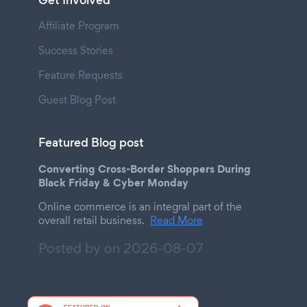
Get Involved
Affiliate Program
Success Stories
Feature Requests
Guest Blog Post
Featured Blog post
Converting Cross-Border Shoppers During
Black Friday & Cyber Monday
Online commerce is an integral part of the
overall retail business.
Read More
Posted by on
2026-08-07