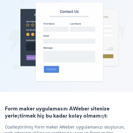
Form maker uygulamasını AWeber sitenize
yerleştirmek hiç bu kadar kolay olmamıştı
Özelleştirilmiş Form maker AWeber uygulamanızı oluşturun,
web sitenizin stiline ve renklerine uyun ve Form maker