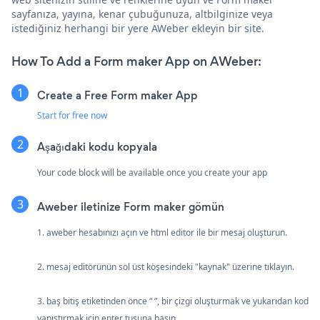
sayfanıza, yayına, kenar çubuğunuza, altbilginize veya
istediğiniz herhangi bir yere AWeber ekleyin bir site.
How To Add a Form maker App on AWeber:
Create a Free Form maker App
Start for free now
Aşağıdaki kodu kopyala
Your code block will be available once you create your app
Aweber iletinize Form maker gömün
1. aweber hesabınızı açın ve html editor ile bir mesaj oluşturun.
2. mesaj editörünün sol üst köşesindeki "kaynak" üzerine tıklayın.
3. baş bitiş etiketinden önce “ ”, bir çizgi oluşturmak ve yukarıdan kod
yapıştırmak için enter tuşuna basın.