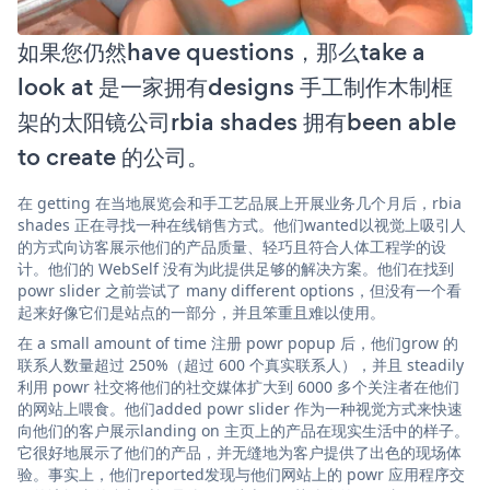
如果您仍然have questions，那么take a
look at 是一家拥有designs 手工制作木制框
架的太阳镜公司rbia shades 拥有been able
to create 的公司。
在 getting 在当地展览会和手工艺品展上开展业务几个月后，rbia
shades 正在寻找一种在线销售方式。他们wanted以视觉上吸引人
的方式向访客展示他们的产品质量、轻巧且符合人体工程学的设
计。他们的 WebSelf 没有为此提供足够的解决方案。他们在找到
powr slider 之前尝试了 many different options，但没有一个看
起来好像它们是站点的一部分，并且笨重且难以使用。
在 a small amount of time 注册 powr popup 后，他们grow 的
联系人数量超过 250%（超过 600 个真实联系人），并且 steadily
利用 powr 社交将他们的社交媒体扩大到 6000 多个关注者在他们
的网站上喂食。他们added powr slider 作为一种视觉方式来快速
向他们的客户展示landing on 主页上的产品在现实生活中的样子。
它很好地展示了他们的产品，并无缝地为客户提供了出色的现场体
验。事实上，他们reported发现与他们网站上的 powr 应用程序交