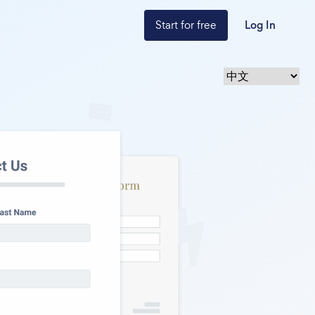
Start for free
Log In