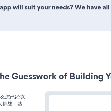
pp will suit your needs? We have all 
he Guesswork of Building Y
那么您已经克
大挑战。恭