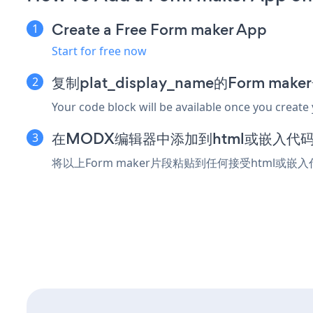
Create a Free Form maker App
Start for free now
复制plat_display_name的Form ma
Your code block will be available once you create
在MODX编辑器中添加到html或嵌入代
将以上Form maker片段粘贴到任何接受html或嵌