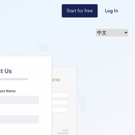
Start for free
Log In