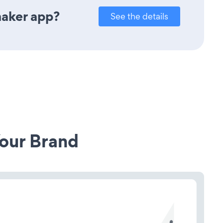
maker app?
See the details
our Brand