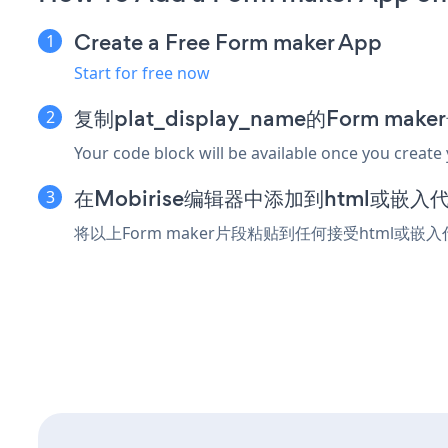
Create a Free Form maker App
Start for free now
复制plat_display_name的Form ma
Your code block will be available once you create
在Mobirise编辑器中添加到html或嵌入
将以上Form maker片段粘贴到任何接受html或嵌入