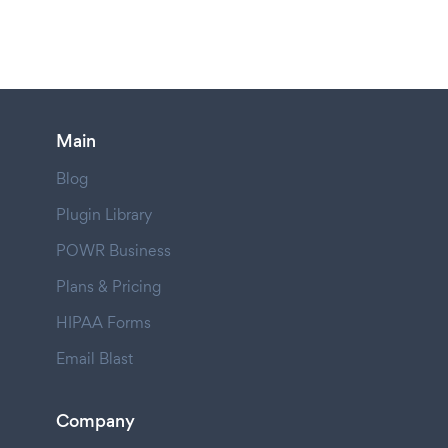
Main
Blog
Plugin Library
POWR Business
Plans & Pricing
HIPAA Forms
Email Blast
Company