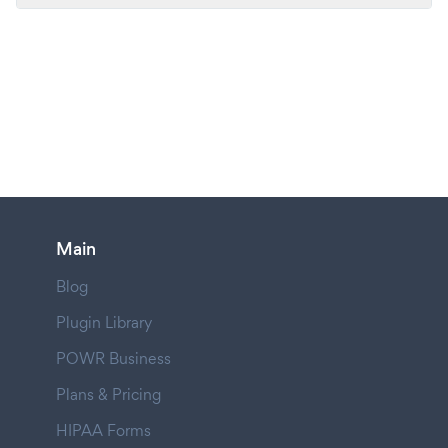
Main
Blog
Plugin Library
POWR Business
Plans & Pricing
HIPAA Forms