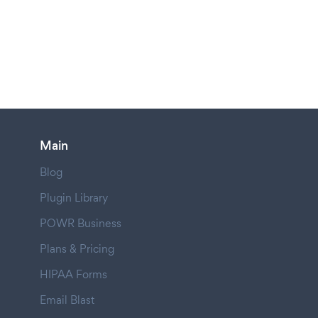
Main
Blog
Plugin Library
POWR Business
Plans & Pricing
HIPAA Forms
Email Blast