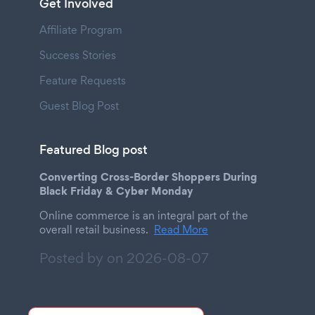
Get Involved
Affiliate Program
Success Stories
Feature Requests
Guest Blog Post
Featured Blog post
Converting Cross-Border Shoppers During
Black Friday & Cyber Monday
Online commerce is an integral part of the
overall retail business.
Read More
Posted by on
2026-08-07