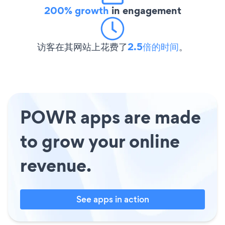
200% growth
in engagement
访客在其网站上花费了
2.5倍的时间
。
POWR apps are made
to grow your online
revenue.
See apps in action