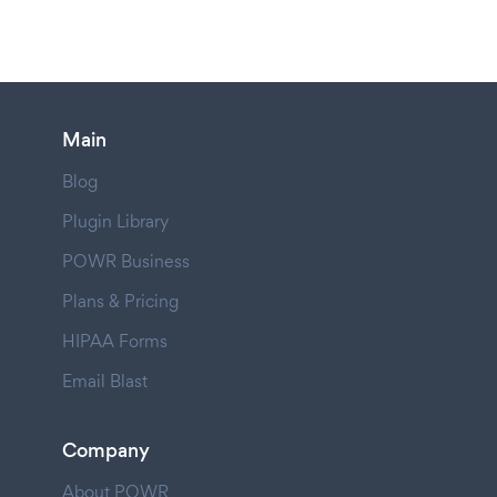
Main
Blog
Plugin Library
POWR Business
Plans & Pricing
HIPAA Forms
Email Blast
Company
About POWR